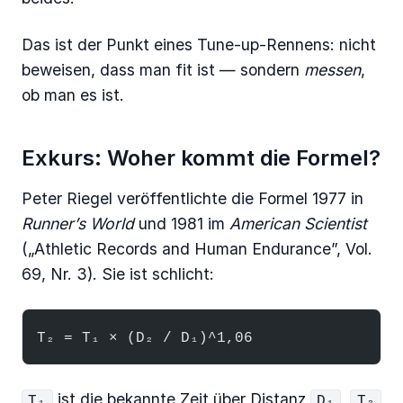
Das ist der Punkt eines Tune-up-Rennens: nicht
beweisen, dass man fit ist — sondern
messen
,
ob man es ist.
Exkurs: Woher kommt die Formel?
Peter Riegel veröffentlichte die Formel 1977 in
Runner’s World
und 1981 im
American Scientist
(„Athletic Records and Human Endurance”, Vol.
69, Nr. 3). Sie ist schlicht:
T₂ = T₁ × (D₂ / D₁)^1,06
ist die bekannte Zeit über Distanz
,
T₁
D₁
T₂