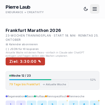
Pierre Laub
ENDURANCE × CREATIVITY
Frankfurt Marathon 2026
23-WOCHEN TRAININGSPLAN · START 18. MAI · RENNTAG 25.
OKTOBER
📅 Kalender abonnieren
{ } JSON für KI kopieren
Aktuelle Woche mit deinen Paces – einfach in Claude oder ChatGPT
einfügen und Fragen stellen oder Wochen umplanen.
Ziel: 3:30:00 ✎
Woche 12 / 23
52%
79 Tage bis Frankfurt
→ Aktuelle Woche
Regeneration
Basis
Aufbau
Rennspezifisch
Rennwoche
★
★
1
2
3
4
5
6
7
8
9