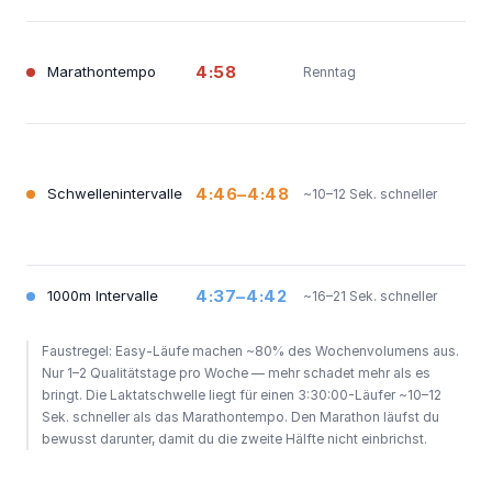
~85
Lak
4:58
Marathontempo
Renntag
— Z
3:3
Lak
übe
Re
4:46–4:48
Schwellenintervalle
~10–12 Sek. schneller
heb
ent
Rei
VO
4:37–4:42
1000m Intervalle
~16–21 Sek. schneller
ent
Faustregel: Easy-Läufe machen ~80% des Wochenvolumens aus.
Nur 1–2 Qualitätstage pro Woche — mehr schadet mehr als es
bringt. Die Laktatschwelle liegt für einen 3:30:00-Läufer ~10–12
Sek. schneller als das Marathontempo. Den Marathon läufst du
bewusst darunter, damit du die zweite Hälfte nicht einbrichst.