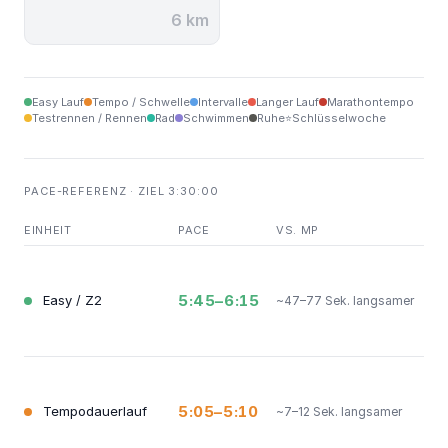
6 km
Easy Lauf
Tempo / Schwelle
Intervalle
Langer Lauf
Marathontempo
Testrennen / Rennen
Rad
Schwimmen
Ruhe
Schlüsselwoche
⭐
PACE-REFERENZ · ZIEL 3:30:00
EINHEIT
PACE
VS. MP
ZW
Gru
Reg
5:45–6:15
Easy / Z2
~47–77 Sek. langsamer
Vol
auf
Str
Aer
stä
5:05–5:10
Tempodauerlauf
~7–12 Sek. langsamer
Ste
unt
Re