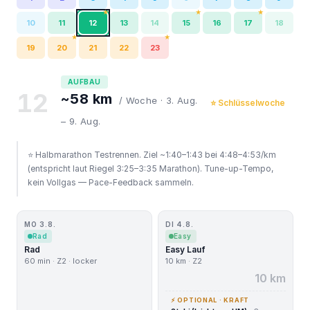
★
★
★
10
11
12
13
14
15
16
17
18
★
★
19
20
21
22
23
AUFBAU
12
~58 km
/ Woche · 3. Aug.
⭐ Schlüsselwoche
– 9. Aug.
⭐ Halbmarathon Testrennen. Ziel ~1:40–1:43 bei 4:48–4:53/km
(entspricht laut Riegel 3:25–3:35 Marathon). Tune-up-Tempo,
kein Vollgas — Pace-Feedback sammeln.
MO 3.8.
DI 4.8.
Rad
Easy
Rad
Easy Lauf
60 min · Z2 · locker
10 km · Z2
10 km
⚡ OPTIONAL · KRAFT