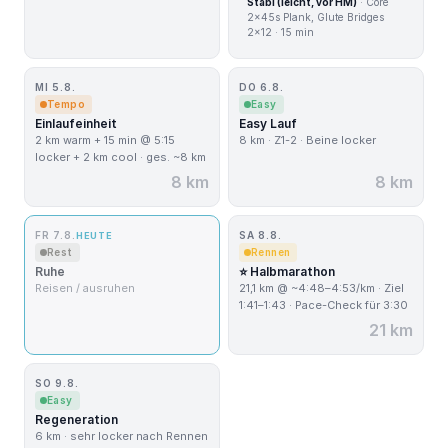
Stabi (leicht, vor HM)
· Core
2×45s Plank, Glute Bridges
2×12 · 15 min
MI 5.8.
DO 6.8.
Tempo
Easy
Einlaufeinheit
Easy Lauf
2 km warm + 15 min @ 5:15
8 km · Z1-2 · Beine locker
locker + 2 km cool · ges. ~8 km
8 km
8 km
FR 7.8.
SA 8.8.
HEUTE
Rest
Rennen
Ruhe
⭐ Halbmarathon
Reisen / ausruhen
21,1 km @ ~4:48–4:53/km · Ziel
1:41–1:43 · Pace-Check für 3:30
21 km
SO 9.8.
Easy
Regeneration
6 km · sehr locker nach Rennen