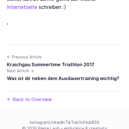
Internetseite
schreiben :)
,
← Previous Article
Kraichgau Summertime Triathlon 2017
Next Article →
Was ist dir neben dem Ausdauertraining wichtig?
← Back to Overview
Instagram
LinkedIn
TikTok
GitHub
RSS
© 2026 Pierre Laub – endurance & creativity