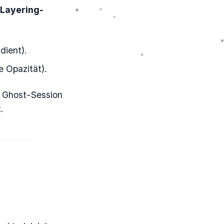
Layering-
dient).
e Opazität).
e Ghost-Session
.