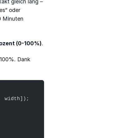
akt gleich lang –
es“ oder
0 Minuten
Prozent (0-100%)
.
i 100%. Dank
, width]);