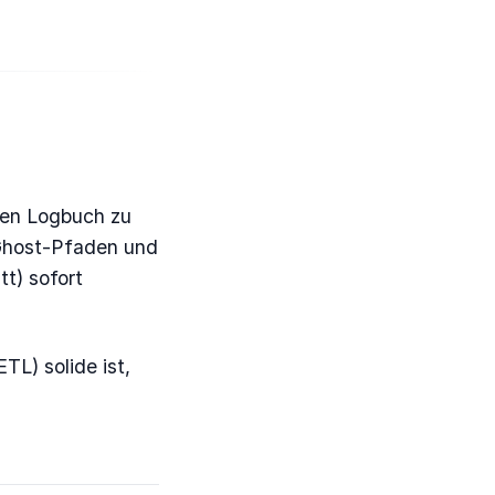
nen Logbuch zu
Ghost-Pfaden und
tt) sofort
L) solide ist,