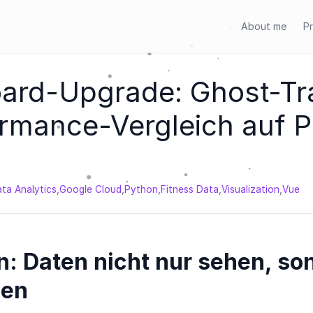
About me
Pr
ard-Upgrade: Ghost-Tr
rmance-Vergleich auf P
,
,
,
,
,
ta Analytics
Google Cloud
Python
Fitness Data
Visualization
Vue
n: Daten nicht nur sehen, so
hen