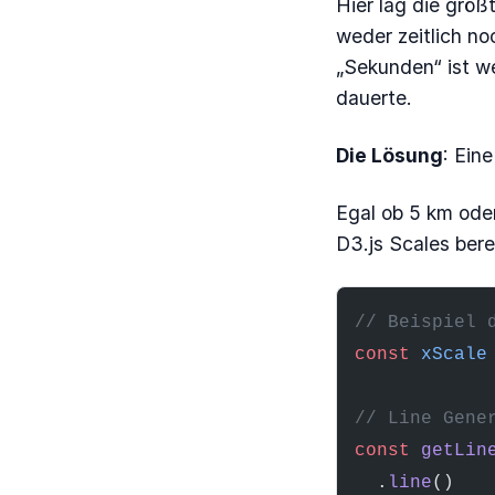
Hier lag die größ
weder zeitlich no
„Sekunden“ ist w
dauerte.
Die Lösung
: Ein
Egal ob 5 km ode
D3.js Scales ber
// Beispiel 
const
 xScale
// Line Gene
const
 getLin
  .
line
()