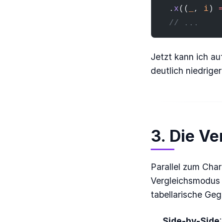
  .
x
((
_
, 
i
) 
  // ...
Jetzt kann ich au
deutlich niedriger
3. Die Ve
Parallel zum Char
Vergleichsmodus 
tabellarische Geg
Side-by-Side