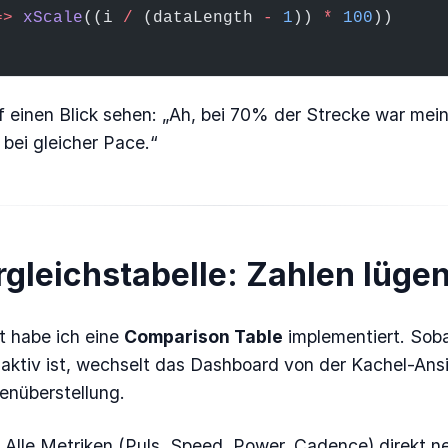
=>
 xScale
((i 
/
 (dataLength 
-
 1
)) 
*
 100
))
f einen Blick sehen: „Ah, bei 70% der Strecke war mei
 bei gleicher Pace.“
rgleichstabelle: Zahlen lügen
t habe ich eine
Comparison Table
implementiert. Soba
aktiv ist, wechselt das Dashboard von der Kachel-Ansi
enüberstellung.
: Alle Metriken (Puls, Speed, Power, Cadence) direkt n