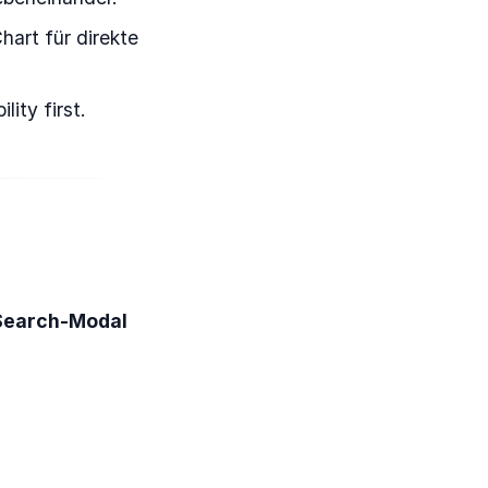
art für direkte
lity first.
Search-Modal