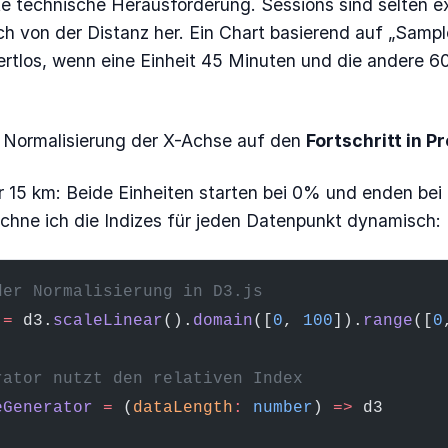
te technische Herausforderung. Sessions sind selten ex
ch von der Distanz her. Ein Chart basierend auf „Sampl
ertlos, wenn eine Einheit 45 Minuten und die andere 6
e Normalisierung der X-Achse auf den
Fortschritt in 
r 15 km: Beide Einheiten starten bei 0% und enden be
echne ich die Indizes für jeden Datenpunkt dynamisch:
der Normalisierung in D3.js
 =
 d3.
scaleLinear
().
domain
([
0
, 
100
]).
range
([
0
rator nutzt den relativen Index
eGenerator
 =
 (
dataLength
:
 number
) 
=>
 d3