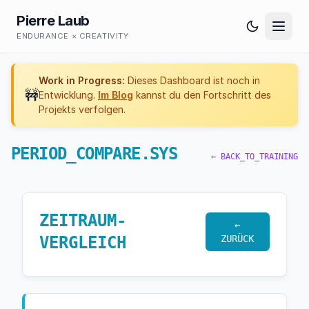
Pierre Laub
ENDURANCE × CREATIVITY
Work in Progress:
Dieses Dashboard ist noch in
🚧
Entwicklung.
Im Blog
kannst du den Fortschritt des
Projekts verfolgen.
PERIOD_COMPARE.SYS
← BACK_TO_TRAINING
ZEITRAUM-
←
VERGLEICH
ZURÜCK