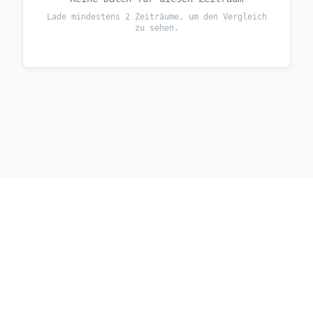
Lade mindestens 2 Zeiträume, um den Vergleich
zu sehen.
Instagram
LinkedIn
TikTok
GitHub
RSS
© 2026 Pierre Laub – endurance & creativity
Impressum
Datenschutz