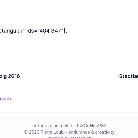
ctangular” ids=“404,347”],
rzig 2016
Stadtla
rsicht
Instagram
LinkedIn
TikTok
GitHub
RSS
© 2026 Pierre Laub – endurance & creativity