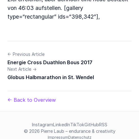
von 46:03 aufstellen. [gallery
type=“rectangular” ids=“398,342”],
← Previous Article
Energie Cross Duathlon Bous 2017
Next Article →
Globus Halbmarathon in St. Wendel
← Back to Overview
Instagram
LinkedIn
TikTok
GitHub
RSS
© 2026 Pierre Laub – endurance & creativity
Impressum
Datenschutz