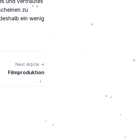
es und vertrautes
rscheinen zu
 deshalb ein wenig
Next Article →
Filmproduktion